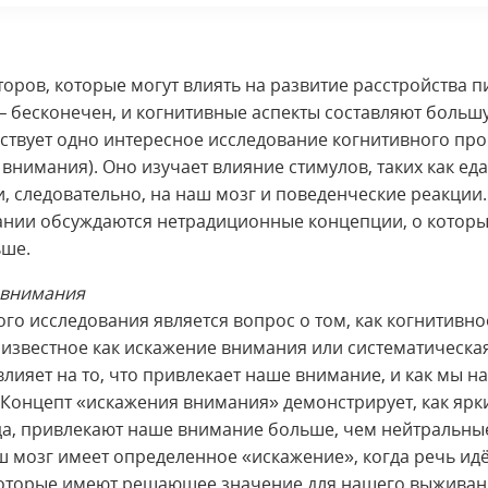
торов, которые могут влиять на развитие расстройства 
– бесконечен, и когнитивные аспекты составляют больш
ествует одно интересное исследование когнитивного пр
внимания). Оно изучает влияние стимулов, таких как еда
и, следовательно, на наш мозг и поведенческие реакции.
ании обсуждаются нетрадиционные концепции, о которы
ьше.
 внимания
ого исследования является вопрос о том, как когнитивно
 известное как искажение внимания или систематическа
лияет на то, что привлекает наше внимание, и как мы на
 Концепт «искажения внимания» демонстрирует, как ярк
еда, привлекают наше внимание больше, чем нейтральны
аш мозг имеет определенное «искажение», когда речь идё
которые имеют решающее значение для нашего выживан