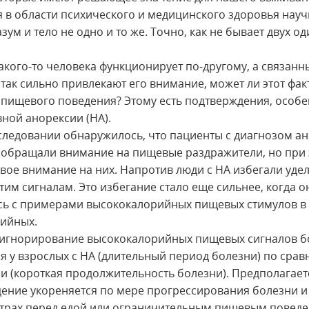
 в области психического и медицинского здоровья науч
азум и тело не одно и то же. Точно, как не бывает двух о
какого-то человека функционирует по-другому, а связанн
так сильно привлекают его внимание, может ли этот фак
пищевого поведения? Этому есть подтверждения, особе
вной анорексии (НА).
следовании обнаружилось, что пациенты с диагнозом а
обращали внимание на пищевые раздражители, но при 
свое внимание на них. Напротив люди с НА избегали уде
тим сигналам. Это избегание стало еще сильнее, когда о
сь с примерами высококалорийных пищевых стимулов в 
ийных.
«игнорирование высококалорийных пищевых сигналов 
я у взрослых с НА (длительный период болезни) по срав
и (короткая продолжительность болезни). Предполагаетс
дение укореняется по мере прогрессирования болезни и
страх перед едой или ограничительным пищевым поведе