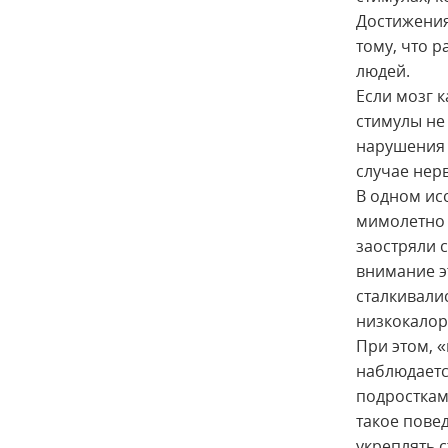
Достижения
тому, что р
людей.
Если мозг 
стимулы не 
нарушения 
случае нер
В одном ис
мимолетно 
заостряли 
внимание э
сталкивали
низкокалор
При этом, 
наблюдаетс
подросткам
такое пове
укреплять 