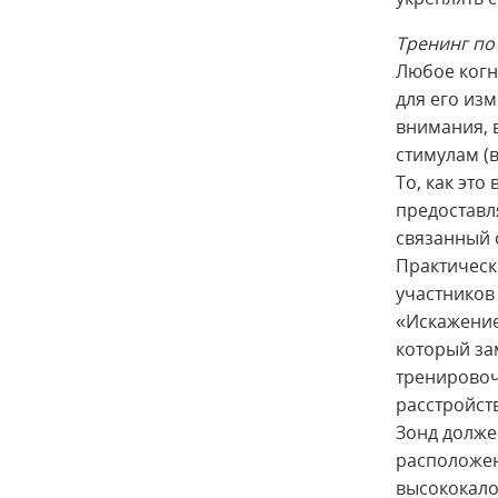
Тренинг по
Любое когн
для его из
внимания, 
стимулам (в
То, как это
предоставл
связанный 
Практическ
участников
«Искажение
который за
тренировоч
расстройст
Зонд долже
расположен
высококало