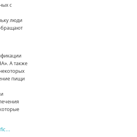
ных с
льку люди
 обращают
дификации
А». А также
 некоторых
чение пищи
ли
 лечения
екоторые
ific…