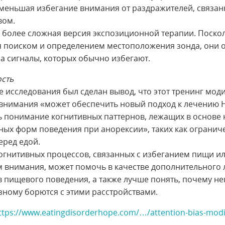
уменьшая избегание внимания от раздражителей, связан
вом.
то более сложная версия экспозиционной терапии. Поско
 поиском и определением местоположения зонда, они
а сигналы, которых обычно избегают.
сть
те исследования был сделан вывод, что этот тренинг мо
внимания «может обеспечить новый подход к лечению Н
 понимание когнитивных паттернов, лежащих в основе
ных форм поведения при анорексии», таких как ограни
еред едой.
огнитивных процессов, связанных с избеганием пищи и
 внимания, может помочь в качестве дополнительного
в пищевого поведения, а также лучше понять, почему н
зному борются с этими расстройствами.
ttps://www.eatingdisorderhope.com/…/attention-bias-mod