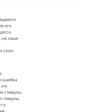
пищевого
ую его
оцесса
, на наше
х стоит
е
я ошибка
 это
ие стимулы,
е стимулы.
т о
ия.