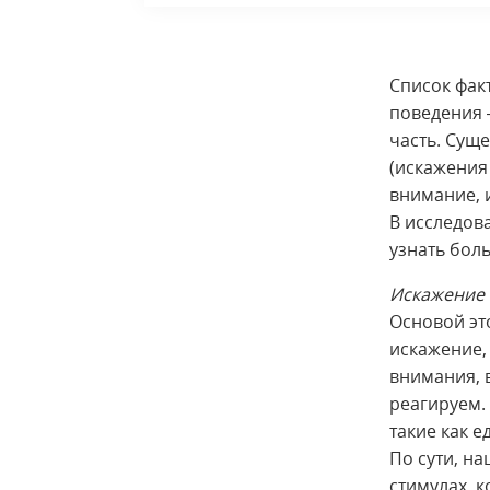
Список фак
поведения 
часть. Сущ
(искажения 
внимание, 
В исследов
узнать бол
Искажение
Основой эт
искажение,
внимания, в
реагируем.
такие как 
По сути, н
стимулах, 