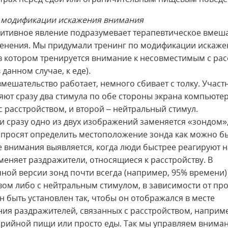
 модификации искажения внимания
итивное явление подразумевает терапевтическое вмеш
менения. Мы придумали тренинг по модификации искаже
в котором тренируется внимание к несовместимым с ра
 данном случае, к еде).
 вмешательство работает, немного сбивает с толку. Учас
яют сразу два стимула по обе стороны экрана компьютер
с расстройством, и второй – нейтральный стимул.
и сразу одно из двух изображений заменяется «зондом»,
 просят определить местоположение зонда как можно бы
 внимания выявляется, когда люди быстрее реагируют н
меняет раздражители, относящиеся к расстройству. В
ной версии зонд почти всегда (например, 95% времени) 
вом либо с нейтральным стимулом, в зависимости от пр
н быть установлен так, чтобы он отображался в месте
ия раздражителей, связанных с расстройством, наприм
рийной пищи или просто еды. Так мы управляем внима