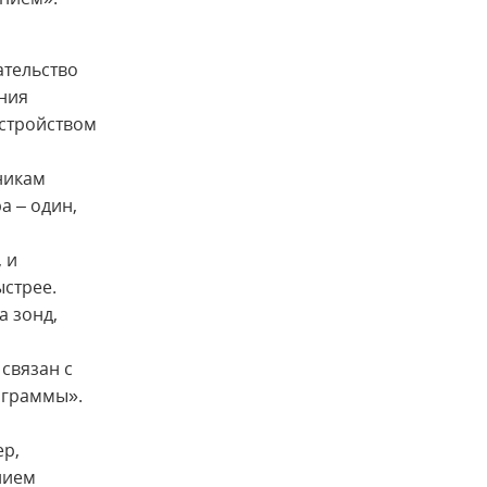
ательство
ния
сстройством
тникам
а – один,
 и
стрее.
а зонд,
связан с
ограммы».
ер,
нием