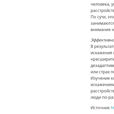
человека, 
расстройст
По сути, э
занимаются
внимание н
Эффективно
В результа
искажения 
«расширить
дезадаптив
или страх п
Изучение к
искажением
расстройст
люди по-ра
Источник
h