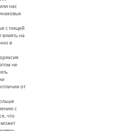
или нас
динаковых
ые с пищей
т влиять на
нно в
норексия
этом не
лять
ни
отличии от
больше
нению с
я, что
 может
нием».