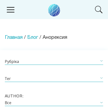
Главная
/
Блог
/ Анорексия
Рубріка
ВСЕ
Тег
ВІДЕО
Все
СТАТЬЯ
AUTHOR:
Анорексия
Все