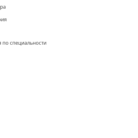
ура
рия
я по специальности