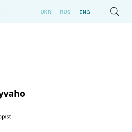
S
UKR
RUS
ENG
hyvaho
apist