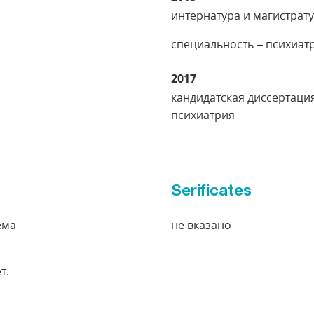
интернатура и магистрат
специальность – психиат
2017
кандидатская диссертаци
психиатрия
Serificates
ема-
не вказано
т.