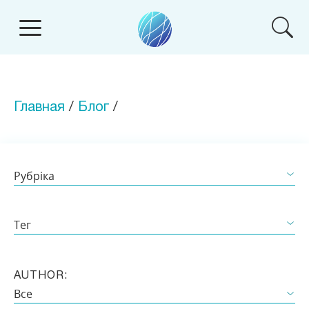
Главная
/
Блог
/
Рубріка
ВСЕ
Тег
ВІДЕО
Все
СТАТЬЯ
AUTHOR:
Анорексия
Все