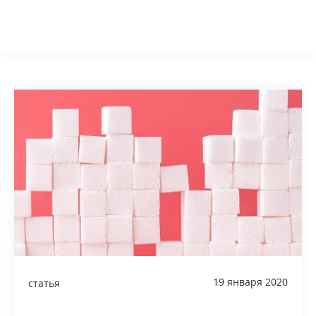
Ассоциация
Близким
Булимия
Терапия
19 января 2020
статья