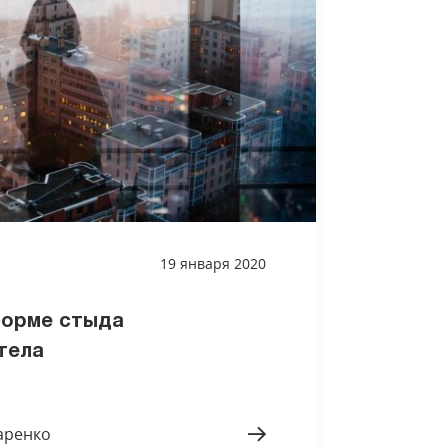
19 января 2020
форме стыда
тела
аренко