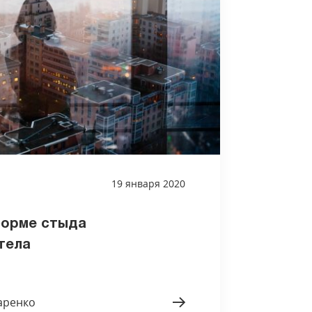
19 января 2020
форме стыда
тела
аренко