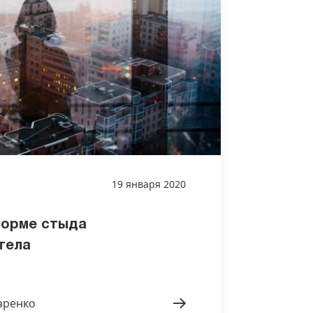
19 января 2020
форме стыда
тела
аренко