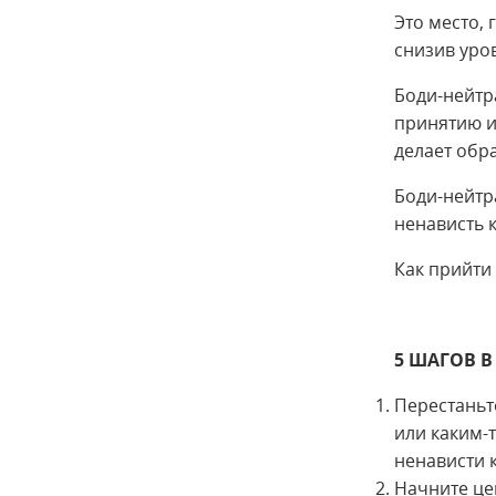
Это место,
снизив уров
Боди-нейтра
принятию и 
делает обр
Боди-нейтр
ненависть к
Как прийти 
5 ШАГОВ 
Перестаньт
или каким-т
ненависти к
Начните це