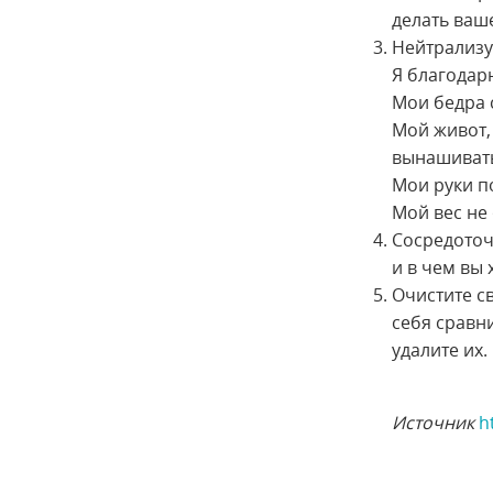
делать ваше
Нейтрализу
Я благодарю
Мои бедра 
Мой живот,
вынашивать
Мои руки п
Мой вес не
Сосредоточ
и в чем вы 
Очистите св
себя сравни
удалите их.
Источник
h