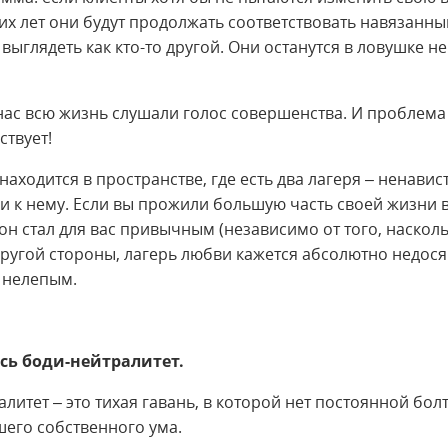
оих лет они будут продолжать соответствовать навязанн
 выглядеть как кто-то другой. Они останутся в ловушке н
нас всю жизнь слушали голос совершенства. И проблема 
ствует!
находится в пространстве, где есть два лагеря – ненавис
ви к нему. Если вы прожили большую часть своей жизни в
он стал для вас привычным (независимо от того, наскол
 другой стороны, лагерь любви кажется абсолютно недос
е нелепым.
сь боди-нейтралитет.
литет – это тихая гавань, в которой нет постоянной бол
шего собственного ума.