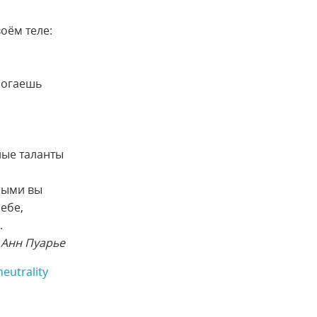
оём теле:
могаешь
ные таланты
орыми вы
ебе,
.
Анн Пуарье
eutrality