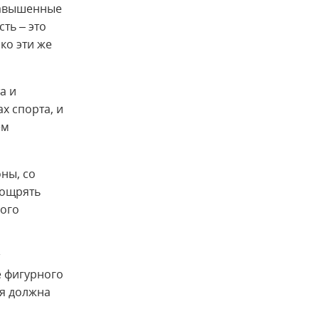
Завышенные
ть – это
ко эти же
а и
х спорта, и
ем
ны, со
оощрять
гого
е фигурного
 я должна