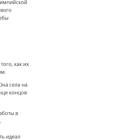
лимпийской
евого
тобы
того, как их
ым.
Она села на
онце концов
аботы в
,
ть идеал