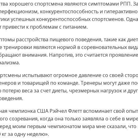
ства хорошего спортсмена являются симптомами РПП. 
перфекционизм, конкурентоспособность и гиперактивнос
тики успешных конкурентоспособных спортсменов. Одна
т привести к проблемам с питанием.
птомы расстройства пищевого поведения, такие как диет
 тренировки являются нормой в соревновательных вида
обращают внимания. Напротив, это считается проявлени
нализма.
ртсмены испытывают огромное давление со своей сторо
енеров и товарищей по команде. Тренеры могут даже п
 потерю веса за счет диеты, чрезмерных нагрузок и дру
оведения.
ая чемпионка США Рэйчел Флетт вспоминает свой опыт
ого созревания, когда она только заявляла о себе в мир
Перед моим первым чемпионатом мира мне сказали, что
 кг за одну неделю».