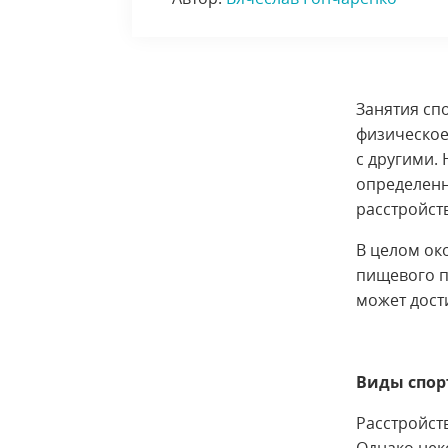
Занятия сп
физическое
с другими.
определенн
расстройст
В целом ок
пищевого п
может дост
Виды спор
Расстройст