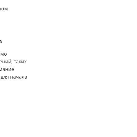
юном
в
имо
ний, таких
имание
 для начала