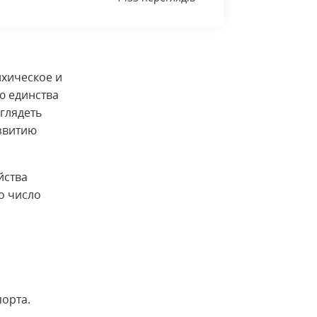
ихическое и
ю единства
глядеть
звитию
йства
о число
порта.