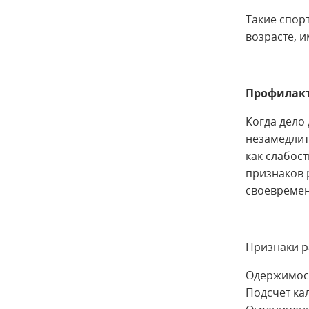
Такие спор
возрасте, 
Профилакт
Когда дело
незамедлит
как слабос
признаков 
своевремен
Признаки р
Одержимос
Подсчет ка