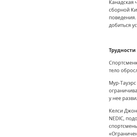
Канадская 
сборной Ки
поведения.
добиться ус
Трудности
Спортсменки
тело оброс
Мур-Тауэрс 
ограничива
у нее разв
Келси Джон
NEDIC, подо
спортсмены
«Ограничен