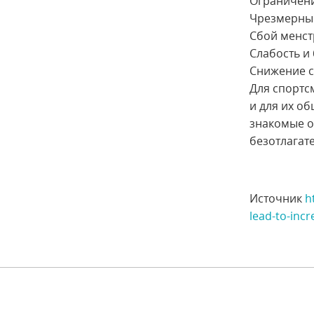
Ограничени
Чрезмерные
Сбой менст
Слабость и
Снижение с
Для спортс
и для их о
знакомые о
безотлагат
Источник
h
lead-to-incr