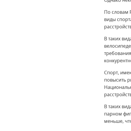
Однако нек
По словам 
виды спорт
расстройст
В таких вид
велосипеде
требования 
конкурентн
Спорт, име
повысить р
Национальн
расстройств
В таких вид
парном фиг
меньше, чт