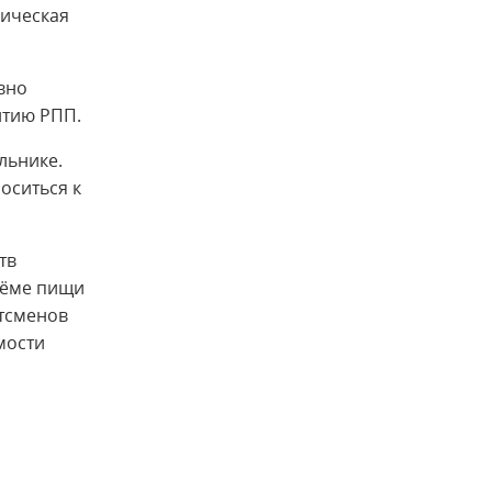
зическая
вно
итию РПП.
льнике.
оситься к
тв
иёме пищи
ртсменов
мости