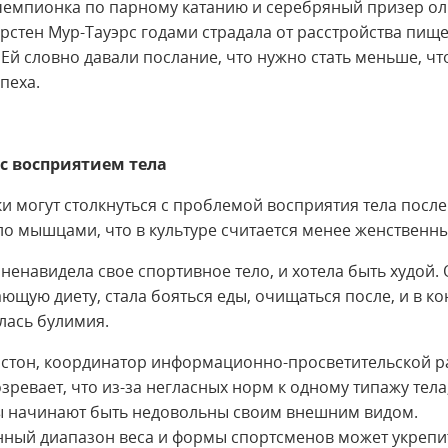
чемпионка по парному катанию и серебряный призер о
рстен Мур-Тауэрс годами страдала от расстройства пищ
 Ей словно давали послание, что нужно стать меньше, ч
пеха.
 с восприятием тела
 могут столкнуться с проблемой восприятия тела после 
ло мышцами, что в культуре считается менее женственн
ненавидела свое спортивное тело, и хотела быть худой. 
ющую диету, стала бояться еды, очищаться после, и в к
илась булимия.
стон, координатор информационно-просветительской р
зревает, что из-за негласных норм к одному типажу тела
 начинают быть недовольны своим внешним видом.
ный диапазон веса и формы спортсменов может укрепи