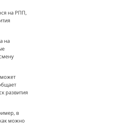
ся на РПП,
ития
да на
ые
тсмену
 может
общает
к развития
ример, в
 как можно