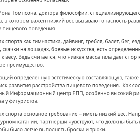
оторые особенно «опасны».
Рона Томпсона, доктора философии, специализирующего
а, в котором важен низкий вес вызывают опасность разв
в пищевого поведения.
ах спорта как гимнастика, дайвинг, гребля, балет, бег, ез
, скачки на лошадях, боевые искусства, есть определенн
к весу. Ведь считается, что низкая масса тела дает спор
ое преимущество.
ющий определенную эстетическую составляющую, также
иск развития расстройства пищевого поведения. Как со
ый Информационный центр РПП, особенно высокий рис
а у фигуристов.
ах спорта основное требование – иметь низкий вес. Нап
урном катании, партнерши чувствуют, что должны быть
обы было легче выполнять броски и трюки.