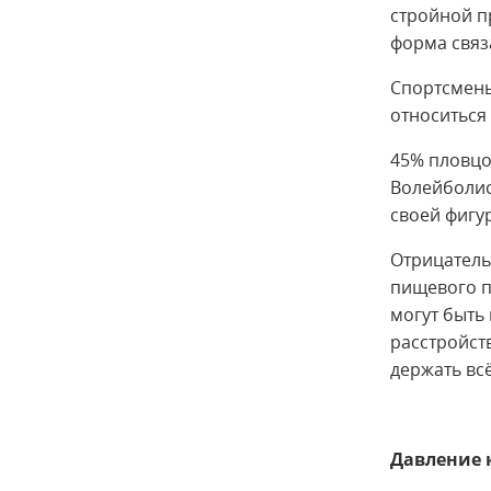
стройной п
форма связ
Спортсмены
относиться
45% пловцов
Волейболис
своей фигу
Отрицатель
пищевого п
могут быть
расстройст
держать вс
Давление 