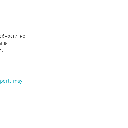
обности, но
ваши
я,
sports-may-