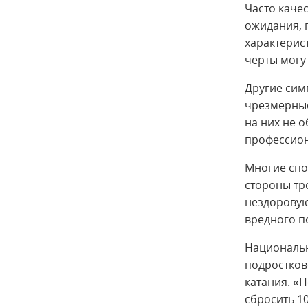
Часто каче
ожидания, 
характерис
черты могу
Другие сим
чрезмерные
на них не 
профессио
Многие спо
стороны тр
нездоровую
вредного п
Национальн
подростков
катания. «
сбросить 10