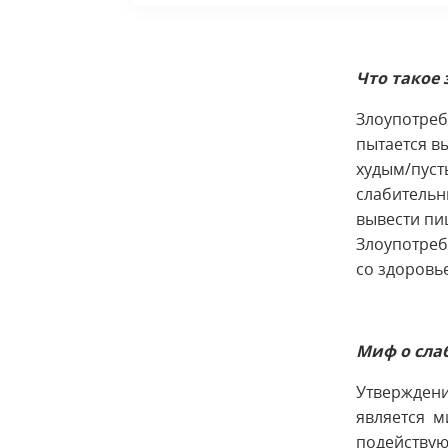
Что такое
Злоупотреб
пытается в
худым/пуст
слабительн
вывести пищ
Злоупотреб
со здоровье
Миф о сла
Утверждени
является м
подействую