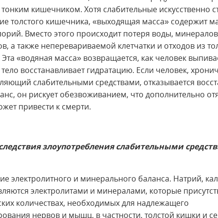
тонким кишечником. Хотя слабительные искусственно 
е толстого кишечника, «выходящая масса» содержит м
лорий. Вместо этого происходит потеря воды, минералов
ов, а также неперевариваемой клетчатки и отходов из то
 Эта «водяная масса» возвращается, как человек выпив
 тело восстанавливает гидратацию. Если человек, хрони
ляющий слабительными средствами, отказывается восст
анс, он рискует обезвоживанием, что дополнительно от
ожет привести к смерти.
следствия злоупотребления слабительными средст
е электролитного и минерального баланса. Натрий, кал
вляются электролитами и минералами, которые присутст
ких количествах, необходимых для надлежащего
ования нервов и мышц, в частности, толстой кишки и се