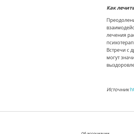
Как лечит
Преодолени
взаимодейс
лечения ра
психотерап
Встречи с 
могут знач
выздоровле
Источник
h
Об ассоциации