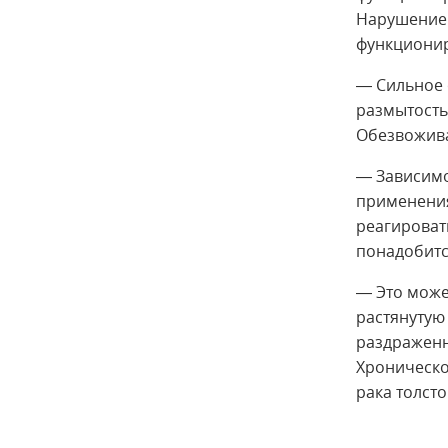
Нарушение 
функционир
— Сильное 
размытость
Обезвожива
— Зависимо
применения
реагироват
понадобитс
— Это може
растянутую
раздраженн
Хроническо
рака толст