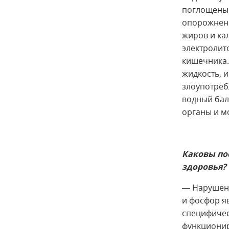
поглощены 
опорожнени
жиров и ка
электролит
кишечника.
жидкость, и
злоупотреб
водный бал
органы и м
Каковы по
здоровья?
— Нарушени
и фосфор я
специфичес
функционир