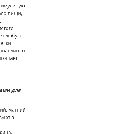
стимулируют
ало пищи,
,
лстого
ает любую
чески
анавливать
ягощает
вами для
ий, магний
вуют в
рдца.