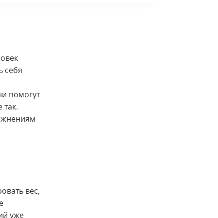
ловек
ь себя
ни помогут
 так.
ложнениям
овать вес,
е
ий уже