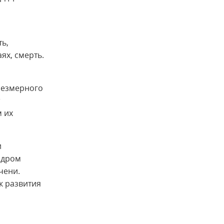
ь,
ях, смерть.
чрезмерного
м их
и
ндром
чени.
к развития