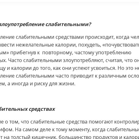
 злоупотребление слабительными?
ление слабительными средствами происходит, когда че
ывести нежелательные калории, похудеть, «почувствоват
ым» прибегнув к повторному, частому употреблению
ых. Часто слабительными злоупотребляют, считая, что о
у и калории до того, как они успеют усвоиться. Но это не
ление слабительными часто приводит к различным ос
м, а иногда и риску для жизни.
бительных средствах
е о том, что слабительные средства помогают контролир
ифом. На самом деле к тому моменту, когда слабительны
т на толстый кишечник, большинство продуктов и калор