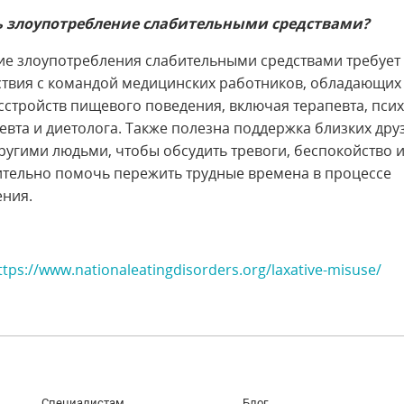
ь злоупотребление слабительными средствами?
е злоупотребления слабительными средствами требует
твия с командой медицинских работников, обладающих
сстройств пищевого поведения, включая терапевта, псих
евта и диетолога. Также полезна поддержка близких друз
другими людьми, чтобы обсудить тревоги, беспокойство и
ительно помочь пережить трудные времена в процессе
ния.
ttps://www.nationaleatingdisorders.org/laxative-misuse/
Специалистам
Блог