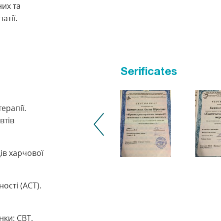
их та
атії.
Serificates
ерапії.
втів
ів харчової
ості (АСТ).
нки: CBT,