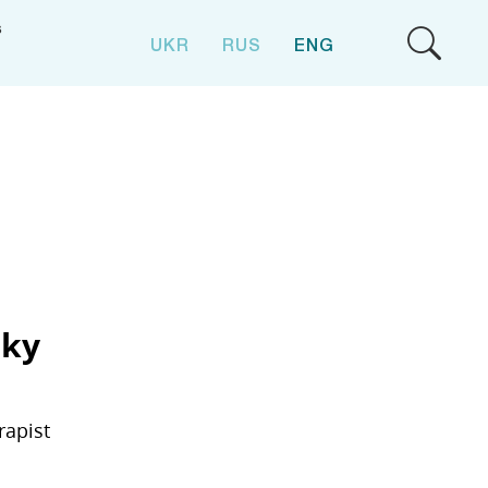
S
UKR
RUS
ENG
sky
rapist