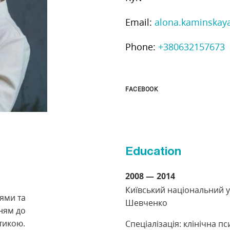
Email:
alona.kaminska
Phone:
+380632157673
FACEBOOK
Education
2008
2014
Київський національний ун
ями та
Шевченко
ням до
тикою.
Спеціалізація: клінічна пс