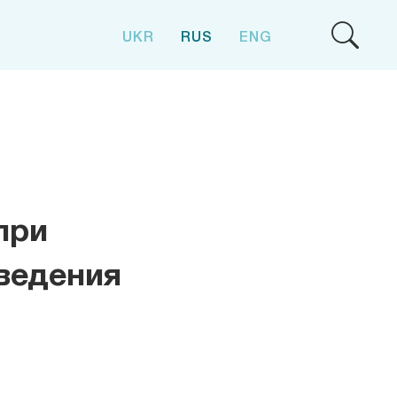
UKR
RUS
ENG
при
ведения