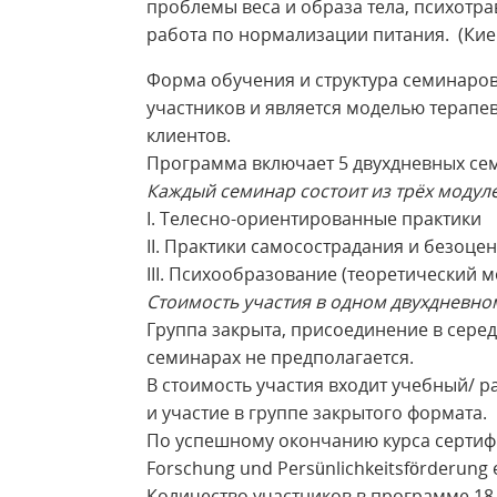
проблемы веса и образа тела, психотра
работа по нормализации питания. (Кие
Форма обучения и структура семинаро
участников и является моделью терапе
клиентов.
Программа включает 5 двухдневных сем
Каждый семинар состоит из трёх модуле
I. Телесно-ориентированные практики
II. Практики самосострадания и безоце
III. Психообразование (теоретический м
Стоимость участия в одном двухдневно
Группа закрыта, присоединение в серед
семинарах не предполагается.
В стоимость участия входит учебный/ 
и участие в группе закрытого формата.
По успешному окончанию курса сертифика
Forschung und Persünlichkeitsförderung 
Количество участников в программе 18-