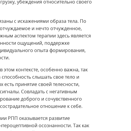
грузку, убеждения относительно своего
заны с искажениями образа тела. По
о отчуждаемое и нечто отчужденное,
ажным аспектом терапии здесь является
венности ощущений, поддержке
дивидуального опыта формирования,
сти.
в этом контексте, особенно важна, так
а способность слышать свое тело и
ых есть принятие своей телесности,
 сигналы. Совладать с негативным
ование доброго и сочувственного
сострадательное отношение к себе.
пии РПП оказывается развитие
нтероцептивной осознанности. Так как