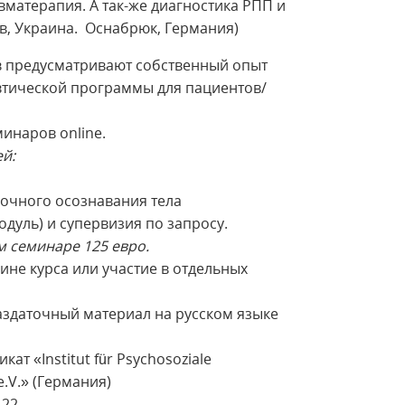
вматерапия. А так-же диагностика РПП и
в, Украина. Оснабрюк, Германия)
в предусматривают собственный опыт
втической программы для пациентов/
инаров online.
й:
ночного осознавания тела
одуль) и супервизия по запросу.
м семинаре 125 евро.
ине курса или участие в отдельных
раздаточный материал на русском языке
т «Institut für Psychosoziale
e.V.» (Германия)
22 .