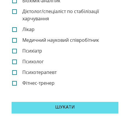
Біохімік-аналітик
Дієтолог/спеціаліст по стабілізації
харчування
Лікар
Медичний науковий співробітник
Психіатр
Психолог
Психотерапевт
Фітнес-тренер
ШУКАТИ