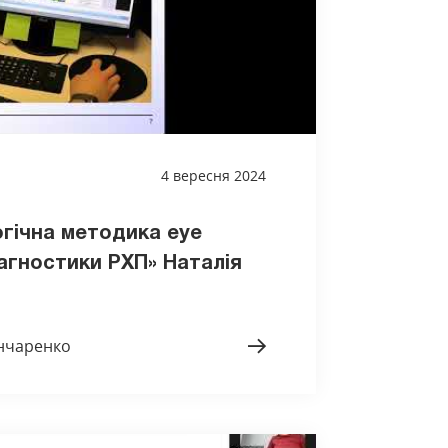
4 вересня 2024
гічна методика eye
іагностики РХП» Наталія
ончаренко