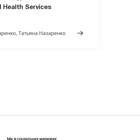
l Health Services
аренко, Татьяна Назаренко
Ми в соціальних мережах: