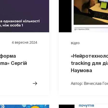
4 вересня 2024
відео
тформа
«Нейротехноло
ima» Сергій
tracking для д
Наумова
Автор: Вячеслав Г