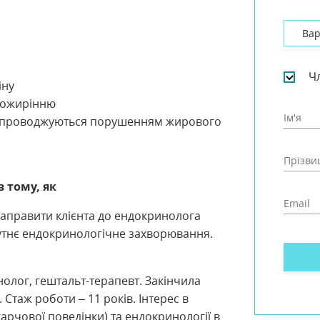
Вар
Ч
іну
 ожирінню
супроводжуються порушенням жирового
 тому, як
направити клієнта до ендокринолога
путнє ендокринологічне захворювання.
нолог, гештальт-терапевт. Закінчила
 Стаж роботи – 11 років. Інтерес в
харчової поведінки) та ендокринології в