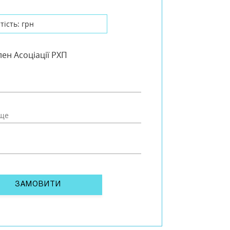
тість:
грн
лен Асоціації РХП
ЗАМОВИТИ