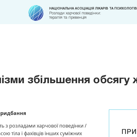
НАЦІОНАЛЬНА АСОЦІАЦІЯ ЛІКАРІВ ТА ПСИХОЛОГІВ
Розлади харчової поведінки:
терапія та превенція
ізми збільшення обсягу 
 придбання
ть з розладами харчової поведінки /
ПРИ
ою тіла і фахівців інших суміжних