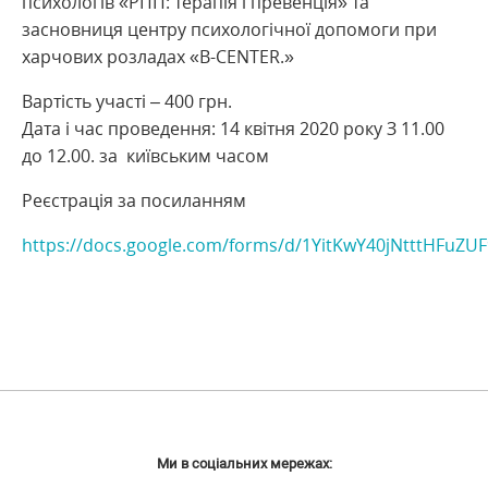
психологів «РПП: терапія і превенція» та
засновниця центру психологічної допомоги при
харчових розладах «B-CENTER.»
Вартість участі – 400 грн.
Дата і час проведення: 14 квітня 2020 року З 11.00
до 12.00. за київським часом
Реєстрація за посиланням
https://docs.google.com/forms/d/1YitKwY40jNtttHFuZU
Ми в соціальних мережах: