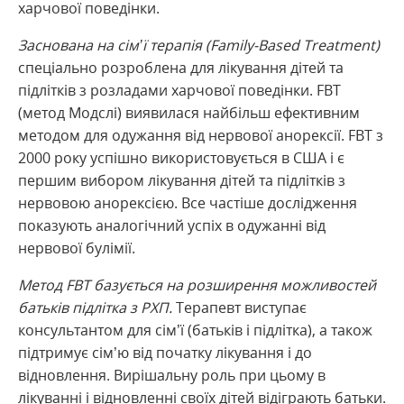
харчової поведінки.
Заснована на сім’ї терапія (Family-Based Treatment)
спеціально розроблена для лікування дітей та
підлітків з розладами харчової поведінки. FBT
(метод Модслі) виявилася найбільш ефективним
методом для одужання від нервової анорексії. FBT з
2000 року успішно використовується в США і є
першим вибором лікування дітей та підлітків з
нервовою анорексією. Все частіше дослідження
показують аналогічний успіх в одужанні від
нервової булімії.
Метод FBT базується на розширення можливостей
батьків підлітка з РХП.
Терапевт виступає
консультантом для сім’ї (батьків і підлітка), а також
підтримує сім’ю від початку лікування і до
відновлення. Вирішальну роль при цьому в
лікуванні і відновленні своїх дітей відіграють батьки.