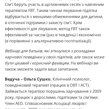
Сім’ї беруть участь в щотижневих сесіях з навченим
терапевтом FBT. Таким чином лікування підлітка
відбувається з меншими обмеженнями для дитини,
в оточенні підтримки і захисту сім’ї. Крім
ефективності для лікування, метод FBT також
ефективний за часом (раз в тиждень) і економічно
(в порівнянні з альтернативою госпіталізації).
Вебінар для батьків, які зіткнулися з розладами
харчової поведінки у своїх підлітків, але також може
бути цікавий і корисний фахівцям.
На вебінарі ви
також зможете задати ваші запитання.
Ведуча – Ольга Сушко.
Клінічний психолог,
поведінковий терапевт (працює в DBT і ACT).
Займається терапією порушень харчування з 2009
року, працює з дорослими, підлітками та сім’ями.
Член AED. Співзасновник Асоціації лікарів і