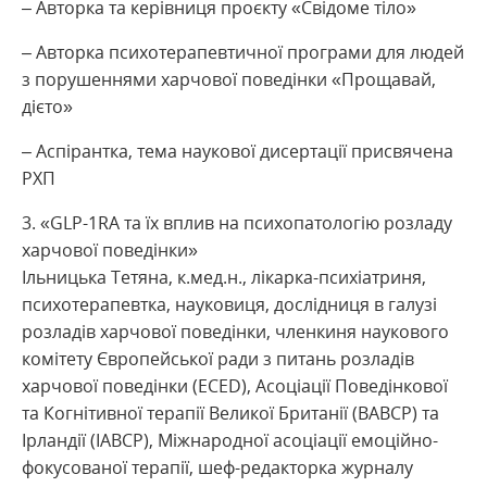
– Авторка та керівниця проєкту «Свідоме тіло»
– Авторка психотерапевтичної програми для людей
з порушеннями харчової поведінки «Прощавай,
дієто»
– Аспірантка, тема наукової дисертації присвячена
РХП
«GLP-1RA та їх вплив на психопатологію розладу
харчової поведінки»
Ільницька Тетяна, к.мед.н., лікарка-психіатриня,
психотерапевтка, науковиця, дослідниця в галузі
розладів харчової поведінки, членкиня наукового
комітету Європейської ради з питань розладів
харчової поведінки (ECED), Асоціації Поведінкової
та Когнітивної терапії Великої Британії (BABCP) та
Ірландії (IABCP), Міжнародної асоціації емоційно-
фокусованої терапії, шеф-редакторка журналу