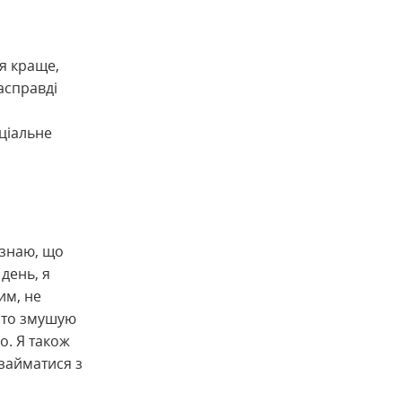
ся краще,
асправді
оціальне
 знаю, що
 день, я
им, не
, то змушую
о. Я також
 займатися з