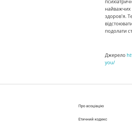
психіатричн
найважчих б
здоров’я. Т
відстоювати
подолати с
Джерело
ht
you/
Про асоціацію
Етичний кодекс