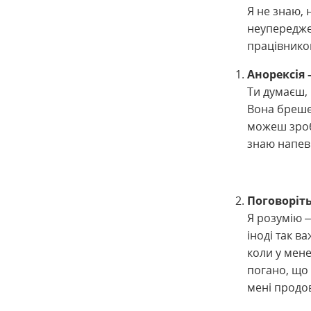
Я не знаю, 
неупередже
працівником
Анорексія –
Ти думаєш, 
Вона бреше 
можеш зроби
знаю напевн
Поговоріт
Я розумію –
іноді так в
коли у мене
погано, що 
мені продов