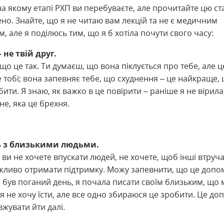
на якому етапі РХП ви перебуваєте, але прочитайте цю ст
но. Знайте, що я не читаю вам лекцій та не є медичним
, але я поділюсь тим, що я б хотіла почути свого часу:
 не твій друг.
що це так. Ти думаєш, що вона піклується про тебе, але це
тобі; вона запевняє тебе, що схуднення – це найкраще, 
ти. Я знаю, як важко в це повірити – раніше я не вірила
е, яка це брехня.
ь з близькими людьми.
 ви не хочете впускати людей, не хочете, щоб інші втруча
ажливо отримати підтримку. Можу запевнити, що це допо
 був поганий день, я почала писати своїм близьким, що 
я не хочу їсти, але все одно збираюся це зробити. Це д
жувати йти далі.