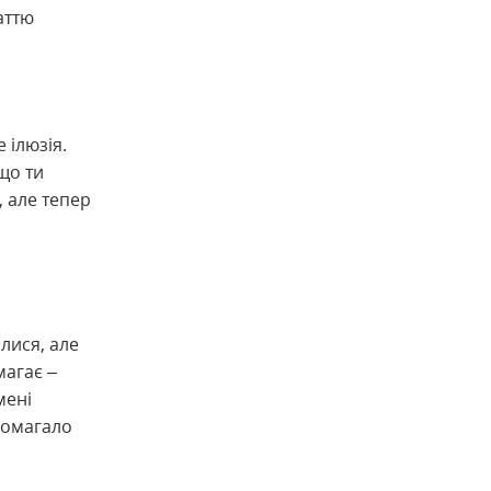
аттю
 ілюзія.
що ти
, але тепер
лися, але
магає –
мені
опомагало