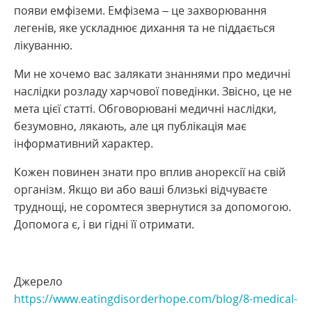
появи емфіземи. Емфізема – це захворювання
легенів, яке ускладнює дихання та не піддається
лікуванню.
Ми не хочемо вас залякати знаннями про медичні
наслідки розладу харчової поведінки. Звісно, це не
мета цієї статті. Обговорювані медичні наслідки,
безумовно, лякають, але ця публікація має
інформативний характер.
Кожен повинен знати про вплив анорексії на свій
організм. Якщо ви або ваші близькі відчуваєте
труднощі, не соромтеся звернутися за допомогою.
Допомога є, і ви гідні її отримати.
Джерело
https://www.eatingdisorderhope.com/blog/8-medical-