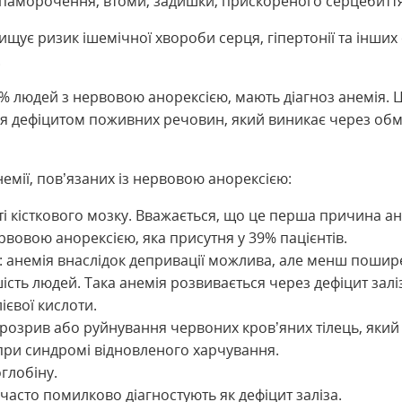
апаморочення, втоми, задишки, прискореного серцебиття
ищує ризик ішемічної хвороби серця, гіпертонії та інших
.
9% людей з нервовою анорексією, мають діагноз анемія. Ц
я дефіцитом поживних речовин, який виникає через обм
емії, пов’язаних із нервовою анорексією:
ті кісткового мозку. Вважається, що це перша причина ан
рвовою анорексією, яка присутня у 39% пацієнтів.
: анемія внаслідок депривації можлива, але менш пошире
ість людей. Така анемія розвивається через дефіцит заліз
ієвої кислоти.
 розрив або руйнування червоних кров’яних тілець, яки
при синдромі відновленого харчування.
глобіну.
часто помилково діагностують як дефіцит заліза.