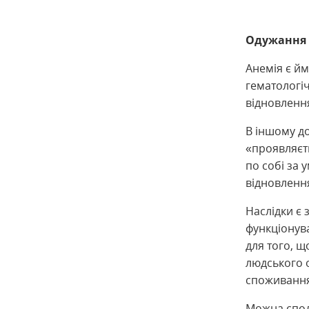
Одужання в
Анемія є й
гематологі
відновлення
В іншому до
«проявляєт
по собі за 
відновленн
Наслідки є
функціонув
для того, щ
людського 
споживання 
Можна споді