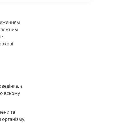
бмеженням
належним
не
рокові
ведінка, є
по всьому
вени та
 організму,