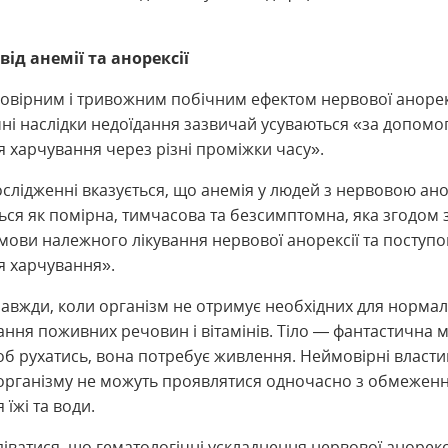
ід анемії та анорексії
мовірним і тривожним побічним ефектом нервової анорекс
чні наслідки недоїдання зазвичай усуваються «за допом
 харчування через різні проміжки часу».
слідженні вказується, що анемія у людей з нервовою ан
ься як помірна, тимчасова та безсимптомна, яка згодом 
умови належного лікування нервової анорексії та поступ
я харчування».
 завжди, коли організм не отримує необхідних для норма
ання поживних речовин і вітамінів. Тіло — фантастична 
об рухатись, вона потребує живлення. Неймовірні власти
організму не можуть проявлятися одночасно з обмежен
їжі та води.
ватися, що гематологічні ускладнення нервової анорексії