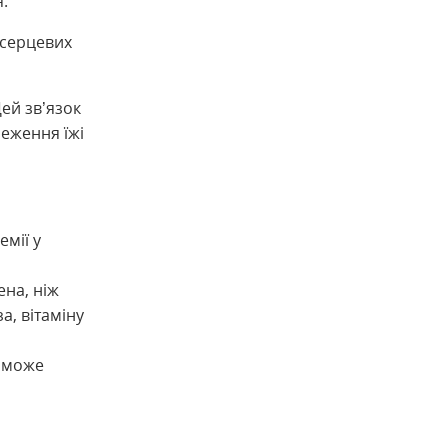
.
 серцевих
ей зв’язок
еження їжі
емії у
на, ніж
а, вітаміну
й може