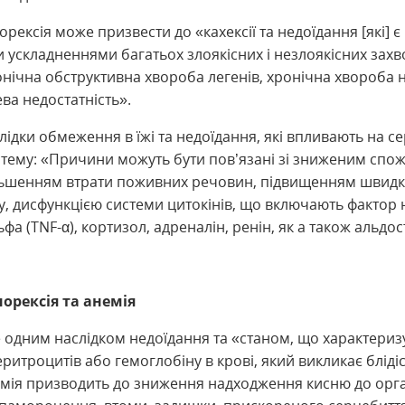
рексія може призвести до «кахексії та недоїдання [які] є
 ускладненнями багатьох злоякісних і незлоякісних зах
онічна обструктивна хвороба легенів, хронічна хвороба н
ва недостатність».
слідки обмеження в їжі та недоїдання, які впливають на с
стему: «Причини можуть бути пов’язані зі зниженим сп
ільшенням втрати поживних речовин, підвищенням швидк
у, дисфункцією системи цитокінів, що включають фактор 
фа (TNF-α), кортизол, адреналін, ренін, як а також альдо
орексія та анемія
е одним наслідком недоїдання та «станом, що характериз
ритроцитів або гемоглобіну в крові, який викликає блідіс
мія призводить до зниження надходження кисню до орган