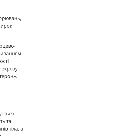
ворювань,
ирок і
ерцево-
оживанням
ості
некрозу
стерон».
ується
ть та
ів тіла, а