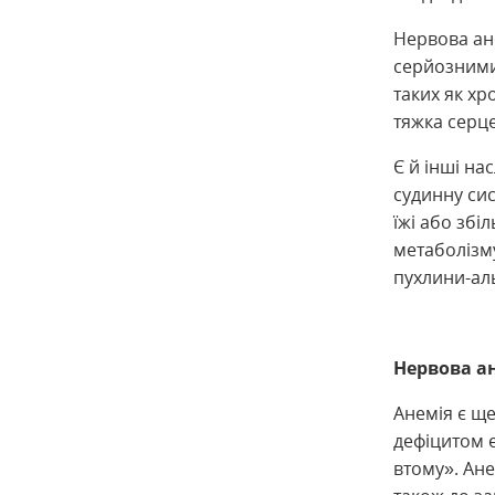
Нервова ано
серйозними
таких як хр
тяжка серце
Є й інші на
судинну си
їжі або зб
метаболізм
пухлини-аль
Нервова ан
Анемія є щ
дефіцитом е
втому». Ане