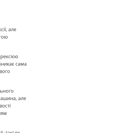
ії, але
огою
орексією
зникає сама
ового
льного
машина, але
вості
ням
, такі як