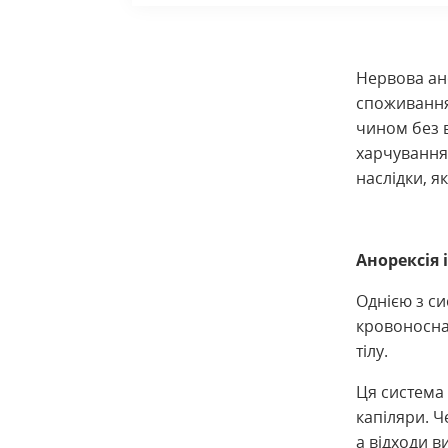
Нервова ан
споживання
чином без в
харчування
наслідки, я
Анорексія 
Однією з си
кровоносна
тілу.
Ця система 
капіляри. Ч
а відходи в