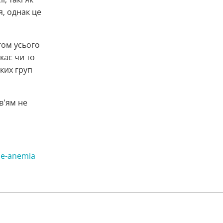
, однак це
гом усього
кає чи то
ких груп
в’ям не
se-anemia