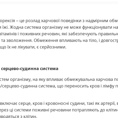
орексія – це розлад харчової поведінки з надмірним о
 їжі. Жодна система організму не може функціонувати 
ітамінів і поживних речовин, які забезпечують правиль
 та зволоження. Обмеження впливають на тіло, і довгост
кщо їх не лікувати, є серйозними.
і серцево-судинна система
стем організму, на яку впливає обмежувальна харчова по
/серцево-судинна система, що переносить кров і лімфу 
включає серце, кров і кровоносні судини, такі як артерії, 
ерез ці системи поживні речовини потрапляють до клітин
иводяться з клітин.