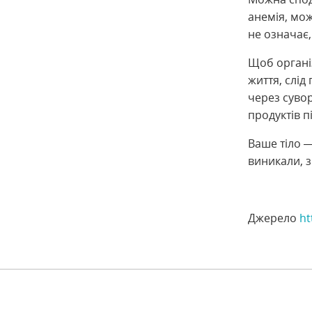
анемія, мо
не означає,
Щоб органі
життя, слід
через суво
продуктів пі
Ваше тіло —
виникали, з
Джерело
ht