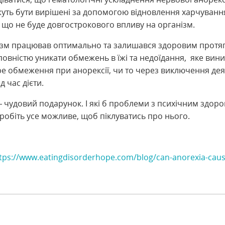
жуть бути вирішені за допомогою відновлення харчування
 що не буде довгострокового впливу на організм.
зм працював оптимально та залишався здоровим протя
 повністю уникати обмежень в їжі та недоїдання, яке вини
ре обмеження при анорексії, чи то через виключення дея
д час дієти.
 чудовий подарунок. І які б проблеми з психічним здоро
робіть усе можливе, щоб піклуватись про нього.
tps://www.eatingdisorderhope.com/blog/can-anorexia-cau