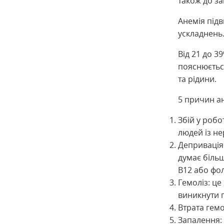
також до з
Анемія підв
ускладнень
Від 21 до 3
пояснюєтьс
та рідини.
5 причин ан
Збій у робо
людей із не
Депривація
думає більш
B12 або фол
Гемоліз: це
виникнути 
Втрата гемо
Запалення: 