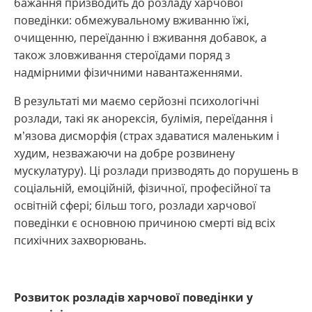
бажання призводить до розладу харчової
поведінки: обмежувальному вживанню їжі,
очищенню, переїданню і вживання добавок, а
також зловживання стероїдами поряд з
надмірними фізичними навантаженнями.
В результаті ми маємо серйозні психологічні
розлади, такі як анорексія, булімія, переїдання і
м’язова дисморфія (страх здаватися маленьким і
худим, незважаючи на добре розвинену
мускулатуру). Ці розлади призводять до порушень в
соціальній, емоційній, фізичної, професійної та
освітній сфері; більш того, розлади харчової
поведінки є основною причиною смерті від всіх
психічних захворювань.
Розвиток розладів харчової поведінки у