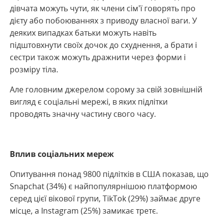
дівчата можуть чути, як члени сім’ї говорять про
дієту або побоюваннях з приводу власної ваги. У
деяких випадках батьки можуть навіть
підштовхнути своїх дочок до схуднення, а брати і
сестри також можуть дражнити через форми і
розміру тіла.
Але головним джерелом сорому за свій зовнішній
вигляд є соціальні мережі, в яких підлітки
проводять значну частину свого часу.
Вплив соціальних мереж
Опитування понад 9800 підлітків в США показав, що
Snapchat (34%) є найпопулярнішою платформою
серед цієї вікової групи, TikTok (29%) займає друге
місце, а Instagram (25%) замикає третє.