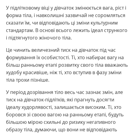
У підлітковому віці у дівчаток змінюється вага, ріст і
форма тіла, і навколишні зазвичай не соромляться
сказати їм, чи відповідають ці зміни культурним
стандартам. В основі всього лежить ідеал стрункого
і підтягнутого жіночого тіла.
Це чинить величезний тиск на дівчаток під час
формування їх особистості. Ті, хто набирає вагу на
більш ранньому етапі розвитку свого тіла вважають
худобу красивіше, ніж ті, хто вступив в фазу зміни
тіла трохи пізніше.
У період дозрівання тіло весь час зазнає змін, але
тиск на дівчаток-підлітків, які прагнуть досягти
ідеалу худорлявості, залишається високим. Ті, хто
боровся зі своєю вагою на ранньому етапі, будуть
більшою мірою схильні до ризику негативного
образу тіла, думаючи, що вони не відповідають