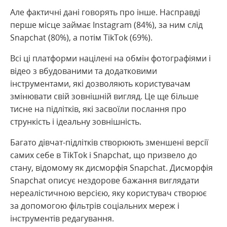
Але фактичні дані говорять про інше. Насправді
перше місце займає Instagram (84%), за ним слід
Snapchat (80%), а потім TikTok (69%).
Всі ці платформи націлені на обмін фотографіями і
відео з вбудованими та додатковими
інструментами, які дозволяють користувачам
змінювати свій зовнішній вигляд. Це ще більше
тисне на підлітків, які засвоїли послання про
стрункість і ідеальну зовнішність.
Багато дівчат-підлітків створюють зменшені версії
самих себе в TikTok і Snapchat, що призвело до
стану, відомому як дисморфія Snapchat. Дисморфія
Snapchat описує нездорове бажання виглядати
нереалістичною версією, яку користувач створює
за допомогою фільтрів соціальних мереж і
інструментів редагування.