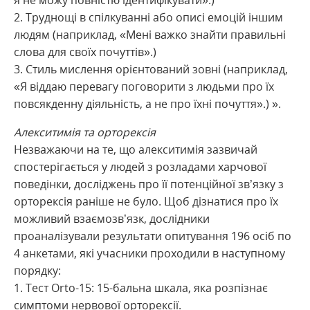
я не можу повністю ідентифікувати».)
2. Труднощі в спілкуванні або описі емоцій іншим
людям (наприклад, «Мені важко знайти правильні
слова для своїх почуттів».)
3. Стиль мислення орієнтований зовні (наприклад,
«Я віддаю перевагу поговорити з людьми про їх
повсякденну діяльність, а не про їхні почуття».) ».
Алекситимія та орторексія
Незважаючи на те, що алекситимія зазвичай
спостерігається у людей з розладами харчової
поведінки, досліджень про її потенційної зв’язку з
орторексія раніше не було. Щоб дізнатися про їх
можливий взаємозв’язк, дослідники
проаналізували результати опитування 196 осіб по
4 анкетами, які учасники проходили в наступному
порядку:
1. Тест Оrto-15: 15-бальна шкала, яка розпізнає
симптоми нервової орторексії.