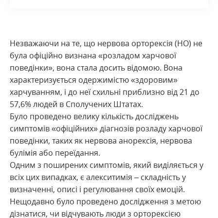
Незважаючи на те, що нервова орторексія (НО) не
була офіційно визнана «розладом харчової
поведінки», вона стала досить відомою. Вона
характеризується одержимістю «здоровим»
харчуванням, і до неї схильні приблизно від 21 до
57,6% людей в Сполучених Штатах.
Було проведено велику кількість досліджень
симптомів «офіційних» діагнозів розладу харчової
поведінки, таких як нервова анорексія, нервова
булімія або переїдання.
Одним з поширених симптомів, який виділяється у
всіх цих випадках, є алекситимія – складність у
визначенні, описі і регулювання своїх емоцій.
Нещодавно було проведено дослідження з метою
дізнатися, чи відчувають люди з орторексією