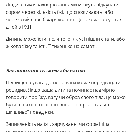
Люди з цими захворюваннями можуть відчувати
сором через кількість їжі, що споживають, або
через свій спосіб харчування. Це також стосується
дітей з РХП.
Дитина може їсти після того, як усі пішли спати, або
ж ховає їжу та їсть її тихенько на самоті.
Заклопотаність їжею або вагою
Підвищена увага до їжі та ваги може передвіщати
рецидив. Якщо ваша дитина починає надмірно
говорити про їжу, вагу чи образ свого тіла, це може
бути ознакою того, що вона повертається до
шкідливої поведінки.
Зацикленість на їжі, харчуванні чи формі тіла,
розмірі та вазі також може стати слизькою дорогою