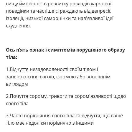
вищу ймовірність розвитку розладів харчової
поведінки та частіше страждають від депресії,
ізоляції, низької самооцінки та нав’язливої ідеї
схуднення.
Ось п’ять ознак і симптомів порушеного образу
тіла:
1.Відчуття незадоволеності своїм тілом і
занепокоєння вагою, формою або зовнішнім
виглядом
2.Почуття сорому, тривоги та сором’язливості щодо
свого тіла
3.Часте порівняння свого тіла та відчуття, що ваше
тіло має недоліки порівняно з іншими