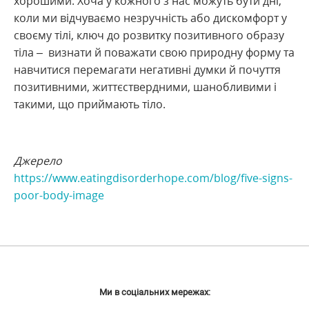
хорошими. Хоча у кожного з нас можуть бути дні,
коли ми відчуваємо незручність або дискомфорт у
своєму тілі, ключ до розвитку позитивного образу
тіла – визнати й поважати свою природну форму та
навчитися перемагати негативні думки й почуття
позитивними, життєствердними, шанобливими і
такими, що приймають тіло.
Джерело
https://www.eatingdisorderhope.com/blog/five-signs-
poor-body-image
Ми в соціальних мережах: