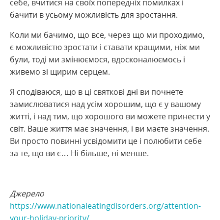
себе, вчитися на своїх попередніх помилках і
бачити в усьому можливість для зростання.
Коли ми бачимо, що все, через що ми проходимо,
є можливістю зростати і ставати кращими, ніж ми
були, тоді ми змінюємося, вдосконалюємось і
живемо зі щирим серцем.
Я сподіваюся, що в ці святкові дні ви почнете
замислюватися над усім хорошим, що є у вашому
житті, і над тим, що хорошого ви можете принести у
світ. Ваше життя має значення, і ви маєте значення.
Ви просто повинні усвідомити це і полюбити себе
за те, що ви є… Ні більше, ні менше.
Джерело
https://www.nationaleatingdisorders.org/attention-
your-holiday-priority/