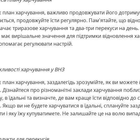
 є план харчування, важливо продовжувати його дотриму
ється, продовжуйте їсти регулярно. Пам’ятайте, що відн
ачає триразове харчування та два-три перекуси на день.
 має вирішальне значення для підтримки відновлення х
допомагає регулювати настрій.
жливості харчування у ВНЗ
є план харчування, заздалегідь зрозумійте, як ви можете
. Дізнайтеся про різноманітні заклади харчування побли
у, в їдальні та визначте, де вам краще їсти відповідно до 
 Якщо ви не будете харчуватися в їдальні, сплануйте зазд
сти і яку їжу купуватимете. Не залишайте це на волю випад
дукти для перекусів