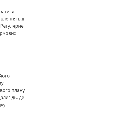
ватися.
овлення від
 Регулярне
арчових
 його
зу
свого плану
алегідь, де
ку.