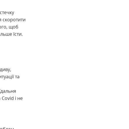
стечку
я скоротити
ого, щоб
льше їсти.
диву,
туації та
.
їдальня
Covid і не