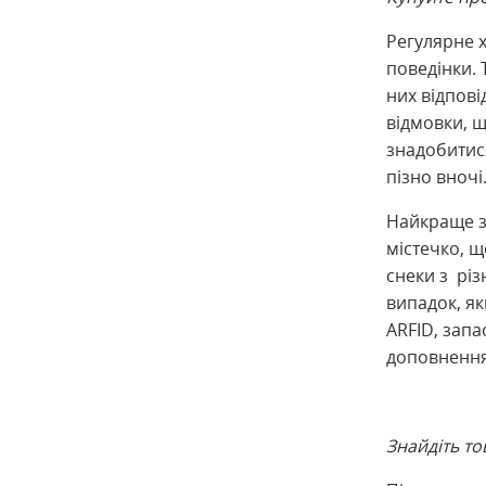
Регулярне 
поведінки. 
них відпов
відмовки, щ
знадобитис
пізно вночі
Найкраще з
містечко, щ
снеки з різ
випадок, як
ARFID, запа
доповнення 
Знайдіть т