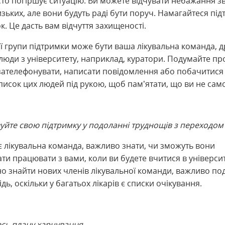
сто погіршує ситуацію. Ви можете відчувати небажання з
изьких, але вони будуть раді бути поруч. Намагайтеся під
к. Це дасть вам відчуття захищеності.
 групи підтримки може бути ваша лікувальна команда, друз
 люди з університету, наприклад, куратори. Подумайте про
зателефонувати, написати повідомлення або побачитися
исок цих людей під рукою, щоб пам’ятати, що ви не само
уйте свою підтримку у подоланні труднощів з переходом
є лікувальна команда, важливо знати, чи зможуть вони
и працювати з вами, коли ви будете вчитися в університ
но знайти нових членів лікувальної команди, важливо по
ідь, оскільки у багатьох лікарів є списки очікування.
сь плану харчування