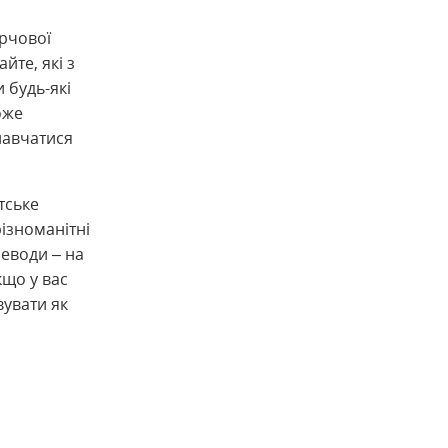
рчової
йте, які з
 будь-які
оже
навчатися
тське
ізноманітні
леводи – на
кщо у вас
вувати як