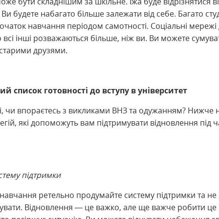
же бути складнішим за шкільне. Їжа буде відрізнятися в
Ви будете набагато більше залежати від себе. Багато сту
очаток навчання періодом самотності. Соціальні мережі
о всі інші розважаються більше, ніж ви. Ви можете сумува
старими друзями.
й список готовності до вступу в університет
і, чи впораєтесь з викликами ВНЗ та одужанням? Нижче 
тегій, які допоможуть вам підтримувати відновлення під ч
стему підтримки
навчання ретельно продумайте систему підтримки та не з
увати. Відновлення — це важко, але ще важче робити це 