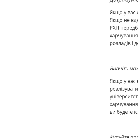
Якщо у вас
Якщо не вда
РХП передб
харчування
розладів і 
Вивчіть мо
Якщо у вас 
реалізувати
університет
харчування.
ви будете ї
Купуйте про