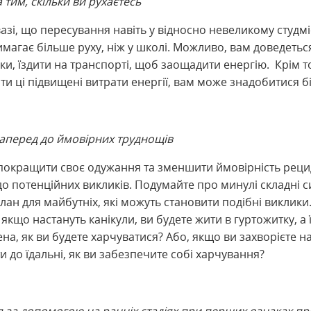
а тим, скільки ви рухаєтесь
азі, що пересування навіть у відносно невеликому студмі
магає більше руху, ніж у школі. Можливо, вам доведетьс
ки, їздити на транспорті, щоб заощадити енергію. Крім т
и ці підвищені витрати енергії, вам може знадобитися бі
наперед до ймовірних труднощів
покращити своє одужання та зменшити ймовірність реци
о потенційних викликів. Подумайте про минулі складні си
лан для майбутніх, які можуть становити подібні виклики
якщо настануть канікули, ви будете жити в гуртожитку, а 
на, як ви будете харчуватися? Або, якщо ви захворієте на 
и до їдальні, як ви забезпечите собі харчування?