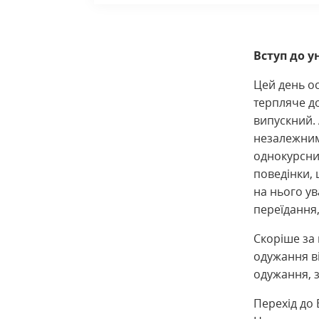
Вступ до у
Цей день ос
терпляче д
випускний. 
незалежними
однокурсник
поведінки, 
на нього ув
переїдання
Скоріше за
одужання в
одужання, з
Перехід до 