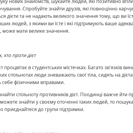
шуку нових знайомств, шукайте людей, які позитивно впл
чування. Спробуйте знайти друзів, які повноцінно харчу
я дієти та не надають великого значення тому, що ви їст
нших людей, з якими ви їсте і які підтримують ваше адекв
, може мати велике значення.
, хто проти дієт
єт процвітає в студентських містечках. Багато зв’язків вин
аких спільнотах люди зневажають свої тіла, сидять на дієта
 себе фізичними вправами.
найти спільноту противників дієт. Поодинці важче йти пр
можете знайти у своєму оточенні таких людей, то пошукай
бо приєднайтеся до групи підтримки.