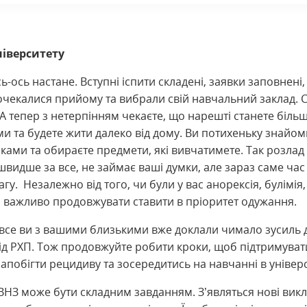
ніверситету
ь-ось настане. Вступні іспити складені, заявки заповнені,
очекалися прийому та вибрали свій навчальний заклад. 
А тепер з нетерпінням чекаєте, що нарешті станете біль
 та будете жити далеко від дому. Ви потихеньку знайом
ами та обираєте предмети, які вивчатимете. Так розлад
швидше за все, не займає ваші думки, але зараз саме час
агу. Незалежно від того, чи були у вас анорексія, булімія
, важливо продовжувати ставити в пріоритет одужання.
 все ви з вашими близькими вже доклали чимало зусиль 
ід РХП. Тож продовжуйте робити кроки, щоб підтримуват
апобігти рецидиву та зосередитись на навчанні в універс
ВНЗ може бути складним завданням. З’являться нові викл