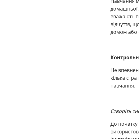
Навчання мо
домашньої. 
вважають п
відчуття, щ
домом або 
Контрольни
Не впевнен
кілька стра
навчання.
Створіть си
До початку 
використов