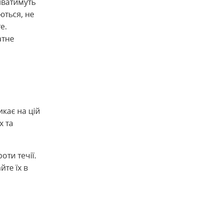
иватимуть
ються, не
е.
атне
икає на цій
х та
оти течії.
те їх в