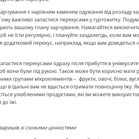
харчування є наріжним каменем одужання від розладу ха
Тому важливо запастися перекусами у гуртожитку. Подума
ідають вашому плану харчування. Намагайтеся виключити
об не їсти регулярно, і плануйте заздалегідь, коли вам м
я додатковий перекус, наприклад, якщо вам доведеться 
.
апастися перекусами одразу після прибуття в університе
об вони були під рукою. Також може бути корисно мати р
ними групами мікроелементів – фрукти, овочі, білки, вуг
що в їдальні вам не вдасться отримати повноцінну їжу. Я
сіться улюбленими продуктами, які ви можете використо
до їжі.
оваришів зі схожими цінностями