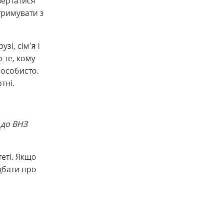
вертатися
тримувати з
і, сім’я і
 те, кому
 особисто.
тні.
 до ВНЗ
еті. Якщо
дбати про