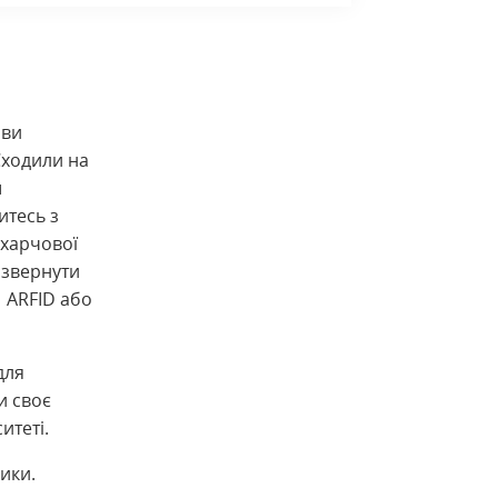
 ви
Сходили на
ш
итесь з
 харчової
 звернути
, ARFID або
для
и своє
итеті.
ики.