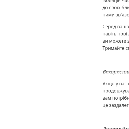
Ізоляція ча
до своїх бл
ними зв’язо
Серед вашої
навіть нові
ви можете 
Тримайте сп
Використов
Якщо у вас 
продовжуват
вам потріб
це заздалег
Дотримуйте