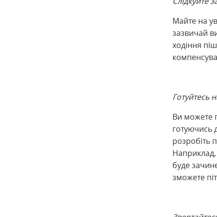
Слідкуйте з
Майте на ув
зазвичай ви
ходіння піш
компенсуват
Готуйтесь 
Ви можете 
готуючись д
розробіть п
Наприклад, 
буде зачине
зможете піт