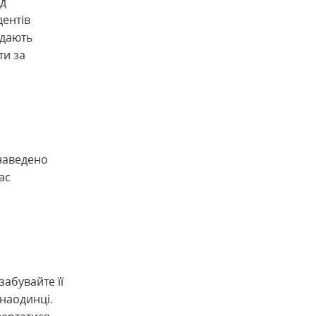
ід
дентів
 дають
ти за
наведено
ас
абувайте її
наодинці.