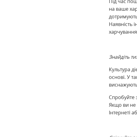
Під час по
на ваше хар
дотримуютьс
Наявність і
харчування
Знайдіть тих
Культура ді
основі. У т
виснажують
Спробуйте з
Якщо ви не 
Інтернеті а