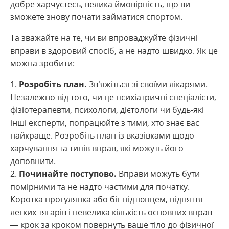
добре харчуєтесь, велика ймовірність, що ви
зможете знову почати займатися спортом.
Та зважайте на те, чи ви впроваджуйте фізичні
вправи в здоровий спосіб, а не надто швидко. Як це
можна зробити:
Розробіть план.
Зв’яжіться зі своїми лікарями.
Незалежно від того, чи це психіатричні спеціалісти,
фізіотерапевти, психологи, дієтологи чи будь-які
інші експерти, попрацюйте з тими, хто знає вас
найкраще. Розробіть план із вказівками щодо
харчування та типів вправ, які можуть його
доповнити.
Починайте поступово.
Вправи можуть бути
помірними та не надто частими для початку.
Коротка прогулянка або біг підтюпцем, підняття
легких тягарів і невелика кількість основних вправ
— крок за кроком повернуть ваше тіло до фізичної