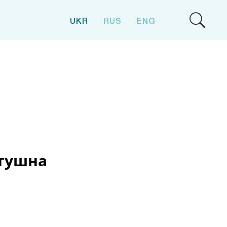
UKR
RUS
ENG
атушна