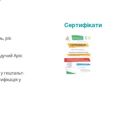
Сертифікати
ь, рік
едучий Аріє
у гештальт-
ифікація у