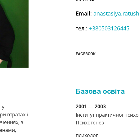
Email:
anastasiya.ratu
тел.:
+380503126445
FACEBOOK
Базова освіта
2001
2003
 у
ри втратах і
Інститут практичної психо
ученнях, з
Психогенез
анами,
психолог
.