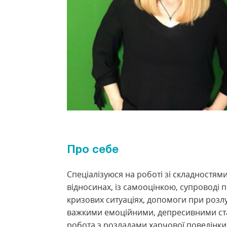
Про себе
Спеціалізуюся на роботі зі складностями
відносинах, із самооцінкою, супроводі п
кризових ситуаціях, допомоги при розл
важкими емоційними, депресивними ст
робота з розладами харчової поведінки