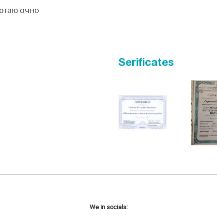
ботаю очно
Serificates
We in socials: