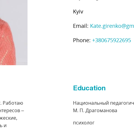
Kyiv
Email:
Kate.girenko@gm
Phone:
+380675922695
Education
. Работаю
Национальный педагогич
нтересов –
М. П. Драгоманова
жеские,
психолог
ь и