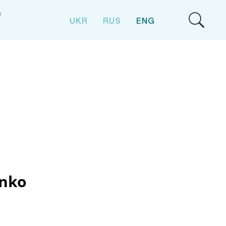
S
UKR
RUS
ENG
enko