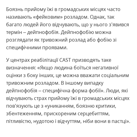
Боязнь прийому їжі в громадських місцях часто
називають «фейковим» розладом. Однак, так
багато людей його відчувають, що у нього з’явився
термін – дейпнофобія. Дейпнофобію можна
розглядати як тривожний розлад або фобію зі
специфічними проявами.
У центрах реабілітації CAST призводять таке
визначення: «Якщо людина боїться негативної
оцінки з боку інших, це можна вважати соціальним
тривожним розладом. В іншому випадку
дейпнофобія – специфічна форма фобії». Люди, які
відчувають страх прийому їжі в громадських місцях
пов’язують це з «униканням, боязню критики,
збентеженням, прискореним серцебиттям,
пітливістю, нудотою і відчуттям, ніби вони в пастці».