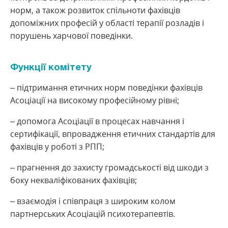
норм, а також розвиток спільноти фахівців
Комітет партнерства та інформаційної підтримки
допоміжних професій у області терапії розладів і
порушень харчової поведінки.
Функції комітету
– підтримання етичних норм поведінки фахівців
Асоціації на високому професійному рівні;
– допомога Асоціації в процесах навчання і
сертифікації, впровадження етичних стандартів для
фахівців у роботі з РПП;
– прагнення до захисту громадськості від шкоди з
боку некваліфікованих фахівців;
– взаємодія і співпраця з широким колом
партнерських Асоціацій психотерапевтів.