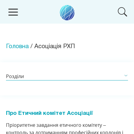
Головна
/ Асоціація РХП
Роздiли
Про асоціацію
Етичний кодекс
Про Етичний комітет Асоціації
Етичний комітет
Пріоритетне завдання етичного комітету –
Науковий комітет
контроль за дотриманням професійних кордонів і