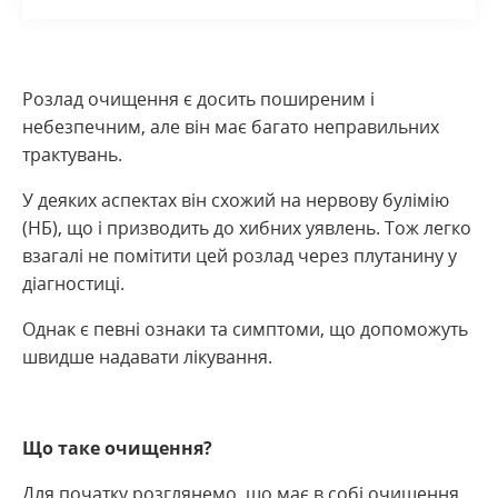
Розлад очищення є досить поширеним і
небезпечним, але він має багато неправильних
трактувань.
У деяких аспектах він схожий на нервову булімію
(НБ), що і призводить до хибних уявлень. Тож легко
взагалі не помітити цей розлад через плутанину у
діагностиці.
Однак є певні ознаки та симптоми, що допоможуть
швидше надавати лікування.
Що таке очищення?
Для початку розглянемо, що має в собі очищення.