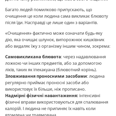
Багато людей помилково припускають, що
очищення це коли людина сама викликає блювоту
після їди. Насправді це лише один з варіантів.
«Очищення» фактично може означати будь-яку
дію, яка очищає шлунок, випорожнює кишківник
або видаляє їжу з організму іншим чином, зокрема:
Самовикликана блювота
: через надавлювання
ложкою чи інших предметів, або за допомогою
ліків, таких як іпекакуана (блювотний корінь).
Зловживання проносними засобами
: людина
регулярно приймає проносні засоби або
використовує їх більше, ніж прописано.
Надмірні фізичні навантаження:
інтенсивні
фізичні вправи використовуються для спалювання
калорій. І людина не припиняє їх навіть коли
втомлена чи травмована.