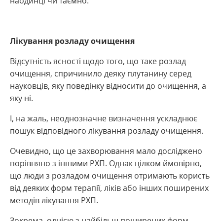
наодинці чи таємно.
Лікування розладу очищення
Відсутність ясності щодо того, що таке розлад
очищення, спричинило деяку плутанину серед
науковців, яку поведінку відносити до очищення, а
яку ні.
І, на жаль, неоднозначне визначення ускладнює
пошук відповідного лікування розладу очищення.
Очевидно, що це захворювання мало досліджено
порівняно з іншими РХП. Однак цілком ймовірно,
що люди з розладом очищення отримають користь
від деяких форм терапії, ліків або інших поширених
методів лікування РХП.
Зокрема, однією з найбільш поширених форм