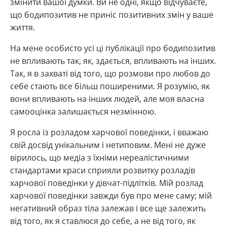
змінити вашої думки. Ви не одні, якщо відчуваєте,
що бодипозитив не приніс позитивних змін у ваше
життя.
На мене особисто усі ці публікації про бодипозитив
не впливають так, як, здається, впливають на інших.
Так, я в захваті від того, що розмови про любов до
себе стають все більш поширеними. Я розумію, як
вони впливають на інших людей, але моя власна
самооцінка залишається незмінною.
Я росла із розладом харчової поведінки, і вважаю
свій досвід унікальним і нетиповим. Мені не дуже
вірилось, що медіа з їхніми нереалістичними
стандартами краси сприяли розвитку розладів
харчової поведінки у дівчат-підлітків. Мій розлад
харчової поведінки завжди був про мене саму; мій
негативний образ тіла залежав і все ще залежить
від того, як я ставлюся до себе, а не від того, як