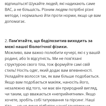
відпишіться! Шукайте людей, які надихають саме
ВАС, а не більшість. Різним людям потрібні різні
методи, і нормально йти проти норми, якщо це вам
допомагає.
Пам’ятайте, що бодіпозитив виходить за
межі нашої біологічної фізики.
Можливо, вам важко полюбити кучері, які є у вашій
родині, або їх відсутність. Ми не пов’язані
структурою свого тіла, тож формуйте самі свій
стиль! Носіть одяг, який додає вам впевненості.
Укладайте волосся так, як вам більше подобається.
Якщо вам подобається макіяж, наносіть його,
незалежно від того, чи має він природний вигляд,
чи таким, що вважається «неприйнятним». Якщо
хочете, зробіть собі татуювання та пірсинг. Наші
тіла — це не лише відбиток нашої генетики чи