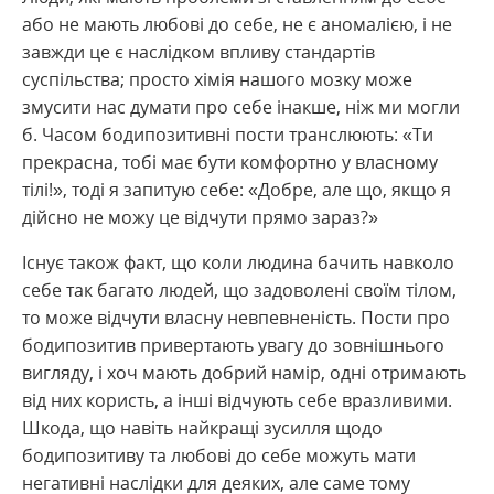
або не мають любові до себе, не є аномалією, і не
завжди це є наслідком впливу стандартів
суспільства; просто хімія нашого мозку може
змусити нас думати про себе інакше, ніж ми могли
б. Часом бодипозитивні пости транслюють: «Ти
прекрасна, тобі має бути комфортно у власному
тілі!», тоді я запитую себе: «Добре, але що, якщо я
дійсно не можу це відчути прямо зараз?»
Існує також факт, що коли людина бачить навколо
себе так багато людей, що задоволені своїм тілом,
то може відчути власну невпевненість. Пости про
бодипозитив привертають увагу до зовнішнього
вигляду, і хоч мають добрий намір, одні отримають
від них користь, а інші відчують себе вразливими.
Шкода, що навіть найкращі зусилля щодо
бодипозитиву та любові до себе можуть мати
негативні наслідки для деяких, але саме тому