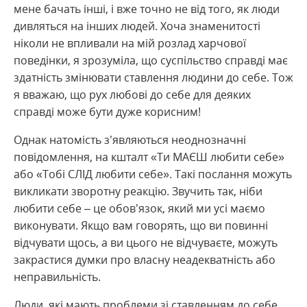
мене бачать інші, і вже точно не від того, як люди
дивляться на інших людей. Хоча знаменитості
ніколи не впливали на мій розлад харчової
поведінки, я зрозуміла, що суспільство справді має
здатність змінювати ставлення людини до себе. Тож
я вважаю, що рух любові до себе для деяких
справді може бути дуже корисним!
Однак натомість з’являються неоднозначні
повідомлення, на кшталт «Ти МАЄШ любити себе»
або «Тобі СЛІД любити себе». Такі послання можуть
викликати зворотну реакцію. Звучить так, ніби
любити себе – це обов’язок, який ми усі маємо
виконувати. Якщо вам говорять, що ви повинні
відчувати щось, а ви цього не відчуваєте, можуть
закрастися думки про власну неадекватність або
неправильність.
Люди, які мають проблеми зі ставленням до себе