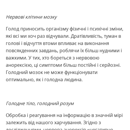
Нервові клітини мозку
Голод приносить організму фізичні і психічні зміни,
які всі ми хоч раз відчували. Дратівливість, туман в
голові і відчуття втоми впливає на виконання
повсякденних завдань, роблячи їх більш нудними і
важкими. У тих, хто бореться з нервовою
анорексією, ці симптоми більш постійні і серйозні.
Голодний мозок не може функціонувати
оптимально, як і голодна людина.
Голодне тіло, голодний розум
Обробка і реагування на інформацію в значній мірі
залежить від нашого харчування. Згідно з
дослідженнями, нервова анорексія «негативно