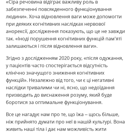
«Сіра речовина відіграє важливу роль в
забезпеченні повсякденного функціонування
людини». Хоча відновлення ваги може допомогти
при деяких когнітивних наслідках нервової
анорексії, дослідження показують, що це не завжди
так. «Іноді порушення когнітивних функцій пам’яті
залишаються і після відновлення ваги».
Згідно з дослідженням 2020 року, «після одужання,
у пацієнтів часто спостерігається відсутність
клінічно значущого зниження когнітивних
функцій». Незалежно від того, чи є ці негативні
наслідки тривалими чи ні, ясно, що недоїдання
призводить до виснаження розуму, який буде
боротися за оптимальне функціонування.
Все це нагадує нам про те, що їжа – щось більше,
ніж прийнято думати про неї в нашій культурі. Вона
живить наші тіла і дає нам можливість жити