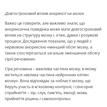
Довгостроковий вплив анорексії на мозок
Важко це говорити, але важливо знати, що
анорексична поведінка може мати довгостроковий
вплив на структуру мозку і, отже, думки і розумові
процеси. Дослідження показали, що у людей з
нервовою анорексією «менший обсяг мозку, а
також спостерігається загальне зменшення обсягу
сірої речовини».
Сіра речовина – важлива частина мозку, в якому
міститься «велика частина нейронних клітин
мозку». Вона відповідає за «області мозку, що
беруть участь в м’язовому контролі, і сенсорне
сприйняття – зір, слух, пам’ять, емоції, мова,
прийняття рішень і самоконтроль».