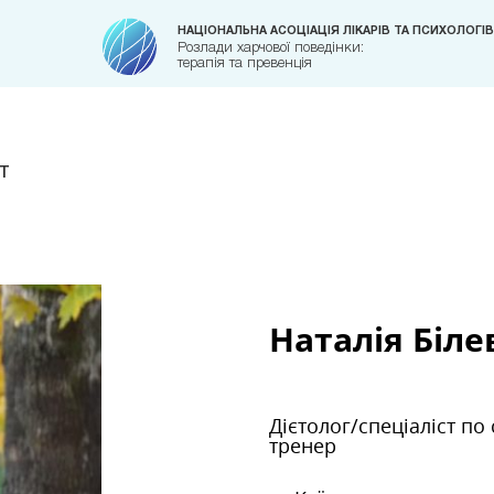
НАЦІОНАЛЬНА АСОЦІАЦІЯ ЛІКАРІВ ТА ПСИХОЛОГІВ
Розлади харчової поведінки:
терапія та превенція
т
Наталія Біл
Дієтолог/спеціаліст по 
тренер