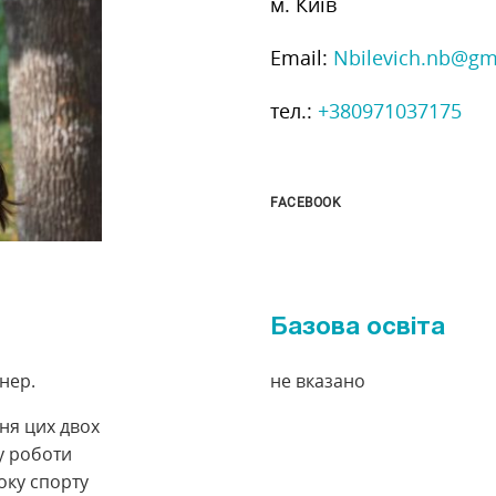
м. Київ
Email:
Nbilevich.nb@gm
тел.:
+380971037175
FACEBOOK
Базова освіта
нер.
не вказано
ня цих двох
у роботи
боку спорту