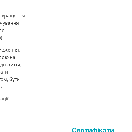
покращення
рчування
ас
).
бмеження,
фрою на
 до життя,
вати
том, бути
я.
ації
Сертифікати