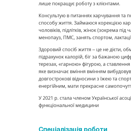
лише покращує роботу з клієнтами.
Консультую в питаннях харчування та 
способу життя. Займаюся корекцією ха
чоловіків, підлітків, жінок (зокрема під ч
менопауз, ПМС, занять спортом, лактації
Здоровий спосіб життя – це не дієти, о
підрахунок калорій, біг за бажаною ци
терезах, «гарною» фігурою, а ставлення
яке визначає вміння вмінням вибудову
довгострокові відносини з їжею та спор
енергійним, мати прекрасне самопочутт
У 2021 р. стала членом Української асоці
функціональної медицини
Спеціалізація роботи