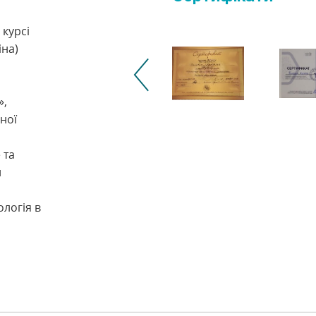
 курсі
іна)
»,
ної
 та
й
ологія в