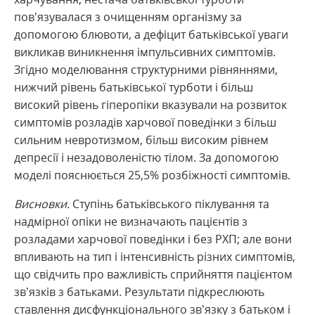
пов’язувалася з очищенням організму за
допомогою блювоти, а дефіцит батьківської уваги
викликав виникнення імпульсивних симптомів.
Згідно моделювання структурними рівняннями,
нижчий рівень батьківської турботи і більш
високий рівень гіперопіки вказували на розвиток
симптомів розладів харчової поведінки з більш
сильним невротизмом, більш високим рівнем
депресії і незадоволеністю тілом. За допомогою
моделі пояснюється 25,5% розбіжності симптомів.
Висновки.
Ступінь батьківського піклування та
надмірної опіки не визначають пацієнтів з
розладами харчової поведінки і без РХП; але вони
впливають на тип і інтенсивність різних симптомів,
що свідчить про важливість сприйняття пацієнтом
зв’язків з батьками. Результати підкреслюють
ставлення дисфункціонального зв’язку з батьком і