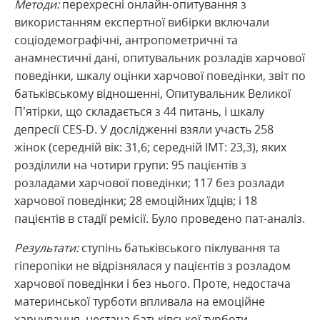
Методи:
перехресні онлайн-опитування з
використанням експертної вибірки включали
соціодемографічні, антропометричні та
анамнестичні дані, опитувальник розладів харчової
поведінки, шкалу оцінки харчової поведінки, звіт по
батьківському відношенні, Опитувальник Великої
П’ятірки, що складається з 44 питань, і шкалу
депресії CES-D. У дослідженні взяли участь 258
жінок (середній вік: 31,6; середній ІМТ: 23,3), яких
розділили на чотири групи: 95 пацієнтів з
розладами харчової поведінки; 117 без розлади
харчової поведінки; 28 емоційних їдців; і 18
пацієнтів в стадії ремісії. Було проведено пат-аналіз.
Результати:
ступінь батьківського піклування та
гіперопіки не відрізнялася у пацієнтів з розладом
харчової поведінки і без нього. Проте, недостача
материнської турботи впливала на емоційне
харчування, нестача батьківської турботи