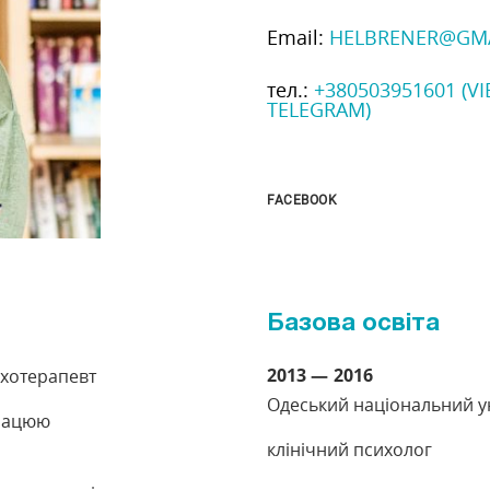
Email:
HELBRENER@GM
тел.:
+380503951601 (V
TELEGRAM)
FACEBOOK
Базова освіта
2013
2016
ихотерапевт
Одеський національний ун
працюю
клінічний психолог