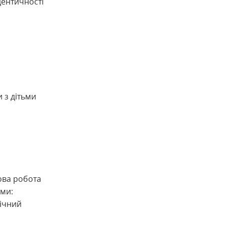
дентичності
и з дітьми
ова робота
ами:
ічний