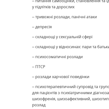
– питання самооцінки, становлення та і
у підлітків та дорослих
– тривожні розлади, панічні атаки
– депресія
– складнощі у сексуальній сфері
– складнощі у відносинах: пари та батьк
– психосоматичні розлади
– ПТСР
– розлади харчової поведінки
– психотерапевтичний супровід та груп
для пацієнтів з психіатричними діагноз
шизофренія, шизоафективний, шизотип
розлад